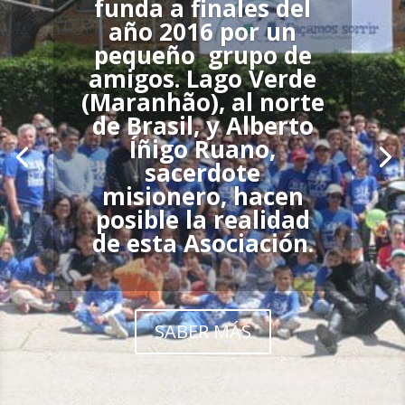
funda a finales del
año 2016 por un
pequeño grupo de
amigos. Lago Verde
(Maranhão), al norte
de Brasil, y Alberto
Íñigo Ruano,
sacerdote
misionero, hacen
posible la realidad
de esta Asociación.
SABER MÁS