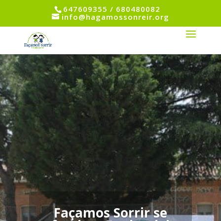
647609355 / 680480082
info@hagamossonreir.org
Façamos Sorrir se