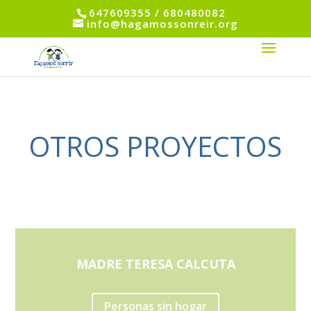
647609355 / 680480082
info@hagamossonreir.org
OTROS PROYECTOS
MADRE TERESA CALCUTA
Personas sin hogar