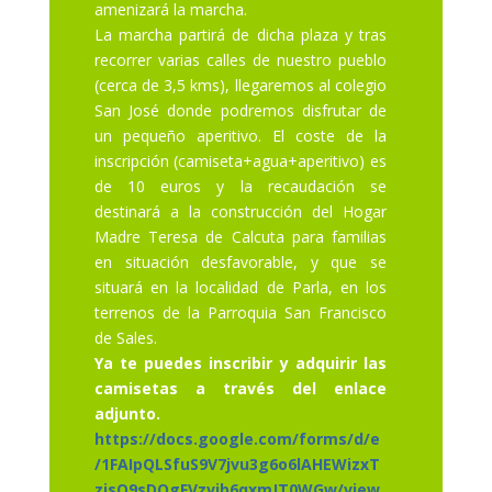
amenizará la marcha.
La marcha partirá de dicha plaza y tras
recorrer varias calles de nuestro pueblo
(cerca de 3,5 kms), llegaremos al colegio
San José donde podremos disfrutar de
un pequeño aperitivo. El coste de la
inscripción (camiseta+agua+aperitivo) es
de 10 euros y la recaudación se
destinará a la construcción del Hogar
Madre Teresa de Calcuta para familias
en situación desfavorable, y que se
situará en la localidad de Parla, en los
terrenos de la Parroquia San Francisco
de Sales.
Ya te puedes inscribir y adquirir las
camisetas a través del enlace
adjunto.
https://docs.google.com/forms/d/e
/1FAIpQLSfuS9V7jvu3g6o6lAHEWizxT
zisO9sDQgFVzvjb6qxmJT0WGw/view