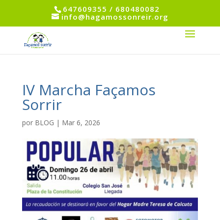
647609355 / 680480082
info@hagamossonreir.org
IV Marcha Façamos
Sorrir
por
BLOG
|
Mar 6, 2026