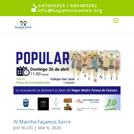
647609355 / 680480082
info@hagamossonreir.org
IV Marcha Façamos Sorrir
por
BLOG
|
Mar 6, 2026