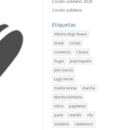
Cocido solidario 2026
Cocido solidario
Etiquetas
Alberto Iñigo Ruano
brasil
cocido
comienzo
Cáritas
hogar
Jesús España
Julio García
Lago Verde
madre teresa
marcha
Marcha Solidaria
niños
papeletas
parla
rastrillo
rifa
solidario
valdemoro