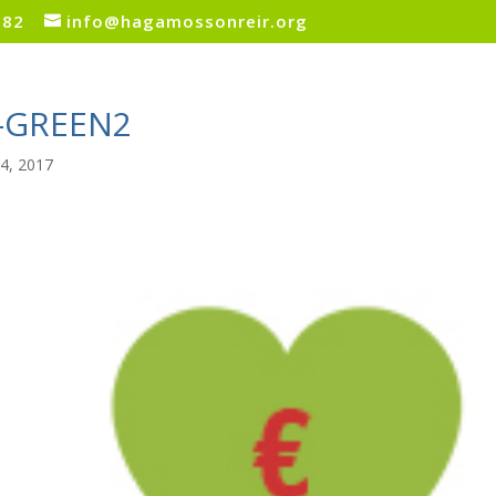
082
info@hagamossonreir.org
-GREEN2
4, 2017