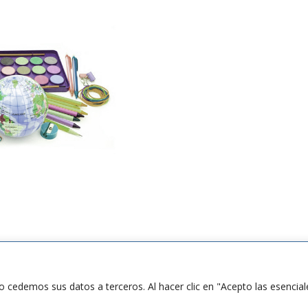
PRIVACIDAD Y COOKIES
QUIÉNES SOMOS
 cedemos sus datos a terceros. Al hacer clic en "Acepto las esencial
net para ©Hagamos Sonreír / Façamos Sorrir 2024.