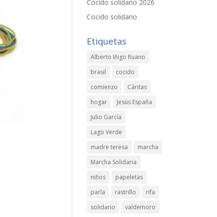
Cocido solidario 2026
Cocido solidario
Etiquetas
Alberto Iñigo Ruano
brasil
cocido
comienzo
Cáritas
hogar
Jesús España
Julio García
Lago Verde
madre teresa
marcha
Marcha Solidaria
niños
papeletas
parla
rastrillo
rifa
solidario
valdemoro