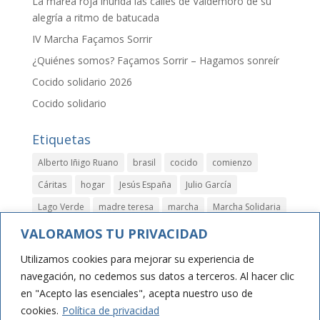
La marea roja inunda las calles de Valdemoro de su
alegría a ritmo de batucada
IV Marcha Façamos Sorrir
¿Quiénes somos? Façamos Sorrir – Hagamos sonreír
Cocido solidario 2026
Cocido solidario
Etiquetas
Alberto Iñigo Ruano
brasil
cocido
comienzo
Cáritas
hogar
Jesús España
Julio García
Lago Verde
madre teresa
marcha
Marcha Solidaria
niños
papeletas
parla
rastrillo
rifa
solidario
VALORAMOS TU PRIVACIDAD
valdemoro
Utilizamos cookies para mejorar su experiencia de
navegación, no cedemos sus datos a terceros. Al hacer clic
en "Acepto las esenciales", acepta nuestro uso de
cookies.
Política de privacidad