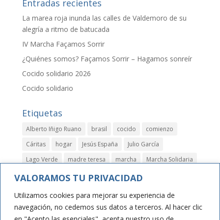
Entradas recientes
La marea roja inunda las calles de Valdemoro de su
alegría a ritmo de batucada
IV Marcha Façamos Sorrir
¿Quiénes somos? Façamos Sorrir – Hagamos sonreír
Cocido solidario 2026
Cocido solidario
Etiquetas
Alberto Iñigo Ruano
brasil
cocido
comienzo
Cáritas
hogar
Jesús España
Julio García
Lago Verde
madre teresa
marcha
Marcha Solidaria
niños
papeletas
parla
rastrillo
rifa
solidario
VALORAMOS TU PRIVACIDAD
valdemoro
Utilizamos cookies para mejorar su experiencia de
navegación, no cedemos sus datos a terceros. Al hacer clic
en "Acepto las esenciales", acepta nuestro uso de