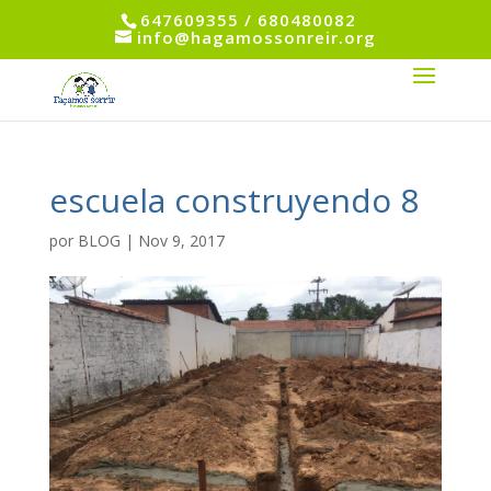
647609355 / 680480082
info@hagamossonreir.org
escuela construyendo 8
por
BLOG
|
Nov 9, 2017