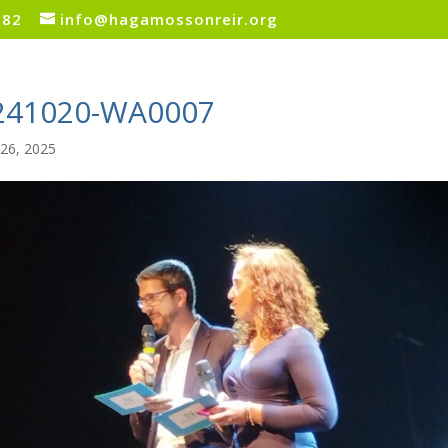
082
info@hagamossonreir.org
241020-WA0007
26, 2025