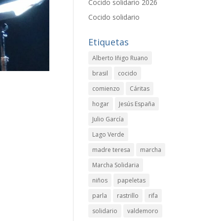
Cocido solidario 2026
Cocido solidario
Etiquetas
Alberto Iñigo Ruano
brasil
cocido
comienzo
Cáritas
hogar
Jesús España
Julio García
Lago Verde
madre teresa
marcha
Marcha Solidaria
niños
papeletas
parla
rastrillo
rifa
solidario
valdemoro