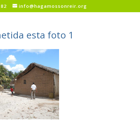
082
info@hagamossonreir.org
etida esta foto 1