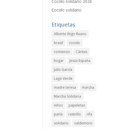
Cocido solidario 2026
Cocido solidario
Etiquetas
Alberto Iñigo Ruano
brasil
cocido
comienzo
Cáritas
hogar
Jesús España
Julio García
Lago Verde
madre teresa
marcha
Marcha Solidaria
niños
papeletas
parla
rastrillo
rifa
solidario
valdemoro