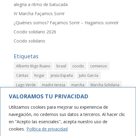
alegría a ritmo de batucada
IV Marcha Façamos Sorrir
¿Quiénes somos? Façamos Sorrir – Hagamos sonreír
Cocido solidario 2026
Cocido solidario
Etiquetas
Alberto Iñigo Ruano
brasil
cocido
comienzo
Cáritas
hogar
Jesús España
Julio García
Lago Verde
madre teresa
marcha
Marcha Solidaria
niños
papeletas
parla
rastrillo
rifa
solidario
VALORAMOS TU PRIVACIDAD
valdemoro
Utilizamos cookies para mejorar su experiencia de
navegación, no cedemos sus datos a terceros. Al hacer clic
en "Acepto las esenciales", acepta nuestro uso de
cookies.
Política de privacidad
AVISO LEGAL
PRIVACIDAD Y COOKIES