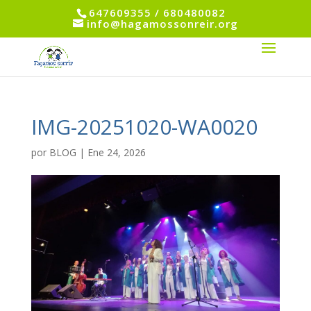
647609355 / 680480082
info@hagamossonreir.org
IMG-20251020-WA0020
por
BLOG
|
Ene 24, 2026