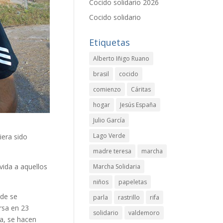
Cocido solidario 2026
Cocido solidario
Etiquetas
Alberto Iñigo Ruano
brasil
cocido
comienzo
Cáritas
hogar
Jesús España
Julio García
Lago Verde
iera sido
madre teresa
marcha
vida a aquellos
Marcha Solidaria
niños
papeletas
nde se
parla
rastrillo
rifa
rsa en 23
solidario
valdemoro
a, se hacen