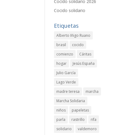
Cocido solidario 2026
Cocido solidario
Etiquetas
Alberto Iñigo Ruano
brasil
cocido
comienzo
Cáritas
hogar
Jesús España
Julio García
Lago Verde
madre teresa
marcha
Marcha Solidaria
niños
papeletas
parla
rastrillo
rifa
solidario
valdemoro