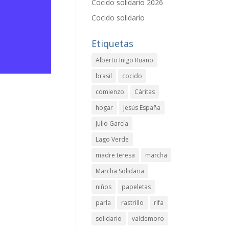
Cocido solidario 2026
Cocido solidario
Etiquetas
Alberto Iñigo Ruano
brasil
cocido
comienzo
Cáritas
hogar
Jesús España
Julio García
Lago Verde
madre teresa
marcha
Marcha Solidaria
niños
papeletas
parla
rastrillo
rifa
solidario
valdemoro