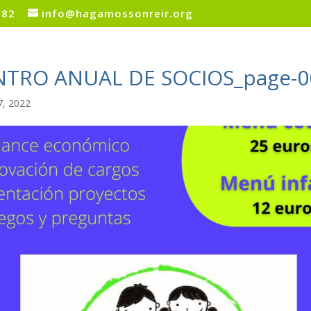
082
info@hagamossonreir.org
TRO ANUAL DE SOCIOS_page-0
7, 2022